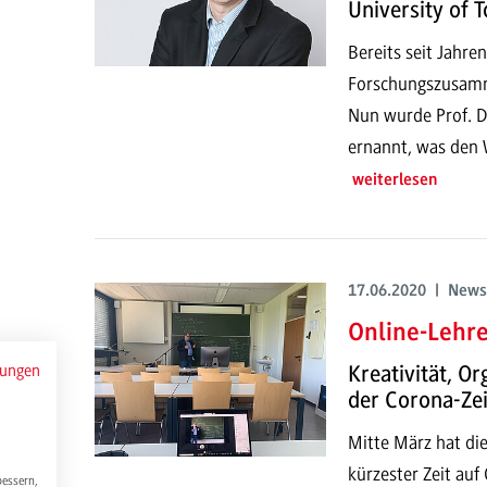
University of 
Bereits seit Jahre
Forschungszusamm
Nun wurde Prof. D
ernannt, was den 
weiterlesen
17.06.2020 | News
Online-Lehr
mungen
Kreativität, O
der Corona-Zei
Mitte März hat di
kürzester Zeit auf
bessern,