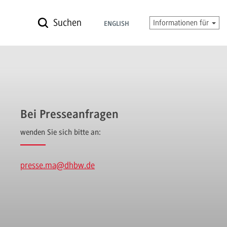
Suchen
Informationen für
ENGLISH
Bei Presseanfragen
wenden Sie sich bitte an:
presse.ma
@dhbw.de