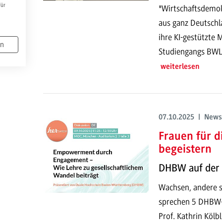
Für
"Wirtschaftsdemo
aus ganz Deutschla
ihre KI-gestützte
en
Studiengangs BWL 
weiterlesen
07.10.2025 | News
Frauen für 
begeistern
DHBW auf der 
Wachsen, andere st
sprechen 5 DHBW-
Prof. Kathrin Kölb