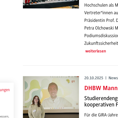
Hochschulen als M
Vertreter*innen a
Präsidentin Prof. 
Petra Olchowski M
Podiumsdiskussion
Zukunftssicherhei
weiterlesen
20.10.2025 | News
DHBW Mannh
mungen
Studierendengr
kooperativen 
Für die GIRA-Jah
bessern,