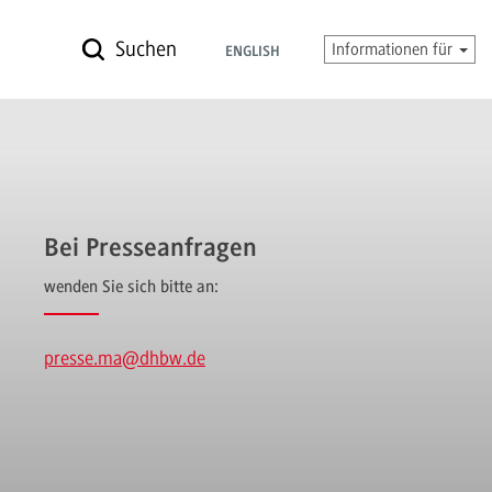
Suchen
Informationen für
ENGLISH
Bei Presseanfragen
wenden Sie sich bitte an:
presse.ma
@dhbw.de