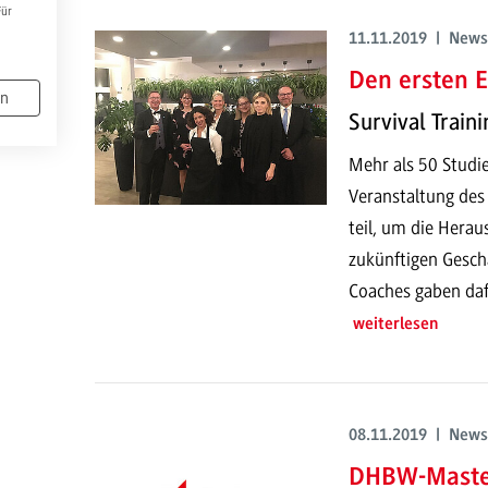
Für
11.11.2019 | News
Den ersten E
en
Survival Train
Mehr als 50 Stud
Veranstaltung de
teil, um die Hera
zukünftigen Gesch
Coaches gaben dafü
weiterlesen
08.11.2019 | News
DHBW-Master