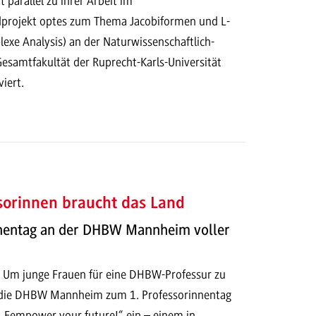
 parallel zu ihrer Arbeit im
projekt optes zum Thema Jacobiformen und L-
exe Analysis) an der Naturwissenschaftlich-
samtfakultät der Ruprecht-Karls-Universität
iert.
sorinnen braucht das Land
nnentag an der DHBW Mannheim voller
 Um junge Frauen für eine DHBW-Professur zu
d die DHBW Mannheim zum 1. Professorinnentag
„Fempower your future!“ ein – einem in