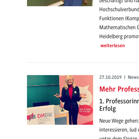
beschäftigt und hat
Hochschulverbund
Funktionen (Kompl
Mathematischen Ge
Heidelberg promov
weiterlesen
27.10.2019 | News
Mehr Profes
1. Professori
Erfolg
Neue Wege gehen:
interessieren, lu
unter dem Slogan 