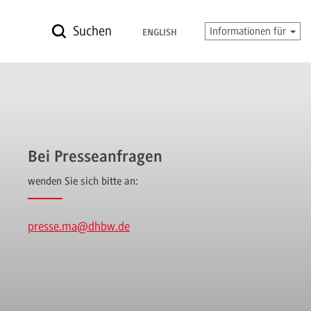
Suchen
Informationen für
ENGLISH
Bei Presseanfragen
wenden Sie sich bitte an:
presse.ma
@dhbw.de