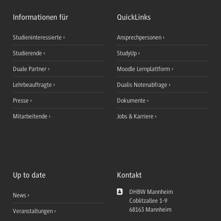
Informationen für
QuickLinks
Studieninteressierte
Ansprechpersonen
Studierende
StudyUp
Duale Partner
Moodle Lernplattform
Lehrbeauftragte
Dualis Notenabfrage
Presse
Dokumente
Mitarbeitende
Jobs & Karriere
Up to date
Kontakt
DHBW Mannheim
News
Coblitzallee 1-9
68163
Mannheim
Veranstaltungen