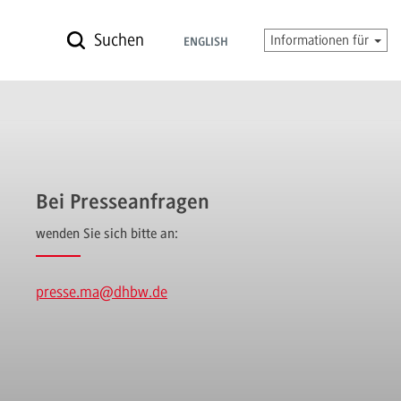
Suchen
Informationen für
ENGLISH
Bei Presseanfragen
wenden Sie sich bitte an:
presse.ma
@dhbw.de