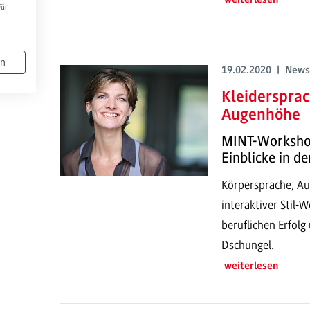
Für
en
19.02.2020 | News
Kleiderspra
Augenhöhe
MINT-Workshop
Einblicke in d
Körpersprache, Au
interaktiver Stil-
beruflichen Erfol
Dschungel.
weiterlesen