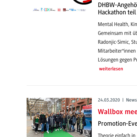
DHBW-Angehör
Hackathon teil
Mental Health, Kin
Gemeinsam mit übe
Radonjic-Simic, St
Mitarbeiter*inne
Lösungen gegen Pr
weiterlesen
24.03.2020 | News
Wallbox me
Promotion-Eve
Theorie einfach in