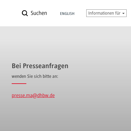
Suchen
Informationen für
ENGLISH
Bei Presseanfragen
wenden Sie sich bitte an:
presse.ma
@dhbw.de