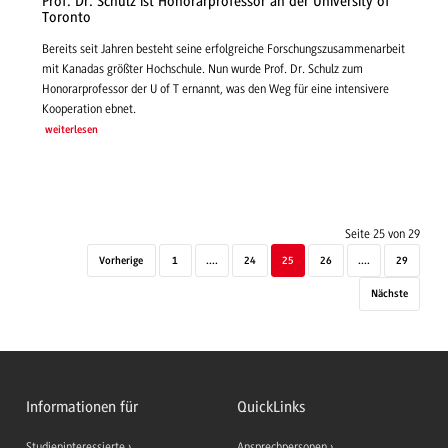
Prof. Dr. Schulz ist Honorarprofessor an der University of
Toronto
Bereits seit Jahren besteht seine erfolgreiche Forschungszusammenarbeit
mit Kanadas größter Hochschule. Nun wurde Prof. Dr. Schulz zum
Honorarprofessor der U of T ernannt, was den Weg für eine intensivere
Kooperation ebnet.
weiterlesen
Seite 25 von 29
Vorherige
1
....
24
25
26
....
29
Nächste
Informationen für
QuickLinks
Studieninteressierte
Ansprechpersonen