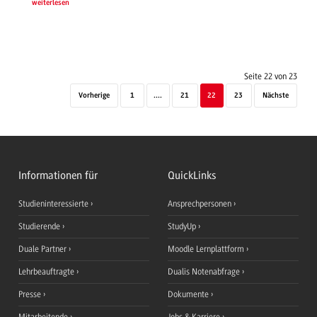
weiterlesen
Seite 22 von 23
Vorherige
1
....
21
22
23
Nächste
Informationen für
QuickLinks
Studieninteressierte
Ansprechpersonen
Studierende
StudyUp
Duale Partner
Moodle Lernplattform
Lehrbeauftragte
Dualis Notenabfrage
Presse
Dokumente