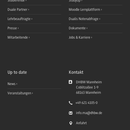
Studierende
StudyUp
Duale Partner
Moodle Lernplattform
Lehrbeauftragte
Dualis Notenabfrage
Presse
Dokumente
Mitarbeitende
Jobs & Karriere
Up to date
Kontakt
DHBW Mannheim
News
Coblitzallee 1-9
68163
Mannheim
Veranstaltungen
+49 621 4105-0
info.ma
@dhbw.de
Anfahrt