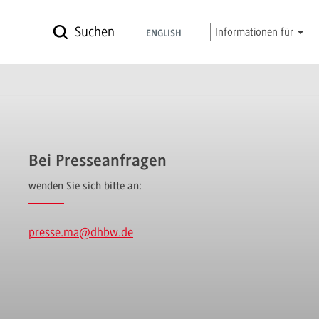
Suchen
Informationen für
ENGLISH
Bei Presseanfragen
wenden Sie sich bitte an:
presse.ma
@dhbw.de