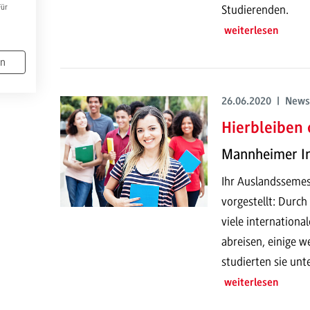
Studierenden.
Für
weiterlesen
en
26.06.2020 | News
Hierbleiben 
Mannheimer In
Ihr Auslandssemes
vorgestellt: Durc
viele internationa
abreisen, einige w
studierten sie un
weiterlesen