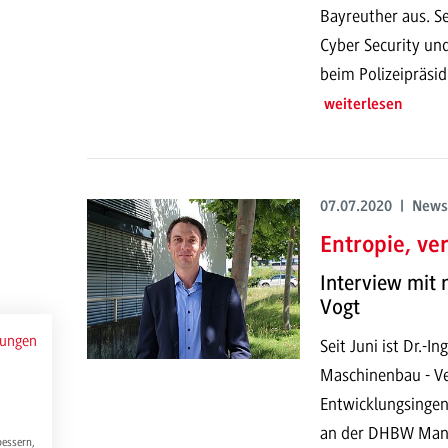
Bayreuther aus. Se
Cyber Security un
beim Polizeipräsi
weiterlesen
07.07.2020 | News
Entropie, ve
Interview mit
Vogt
mungen
Seit Juni ist Dr.-I
Maschinenbau - Ve
Entwicklungsingeni
an der DHBW Mann
bessern,