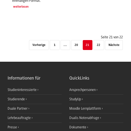
einmaligen Format.
weiterlesen
Seite 21 von 22
Vorherige
1
....
20
21
22
Nächste
Informationen für
QuickLinks
Studieninteressierte
Ansprechpersonen
Studierende
StudyUp
Duale Partner
Moodle Lernplattform
Lehrbeauftragte
Dualis Notenabfrage
Presse
Dokumente