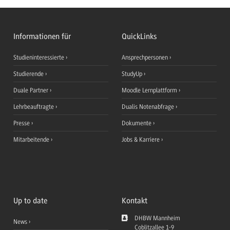
Informationen für
QuickLinks
Studieninteressierte
Ansprechpersonen
Studierende
StudyUp
Duale Partner
Moodle Lernplattform
Lehrbeauftragte
Dualis Notenabfrage
Presse
Dokumente
Mitarbeitende
Jobs & Karriere
Up to date
Kontakt
DHBW Mannheim
News
Coblitzallee 1-9