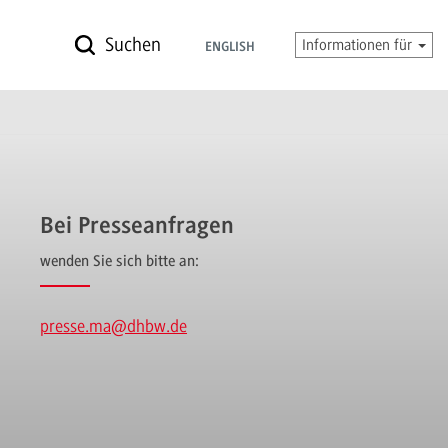
Suchen
Informationen für
ENGLISH
Bei Presseanfragen
wenden Sie sich bitte an:
presse.ma
@dhbw.de