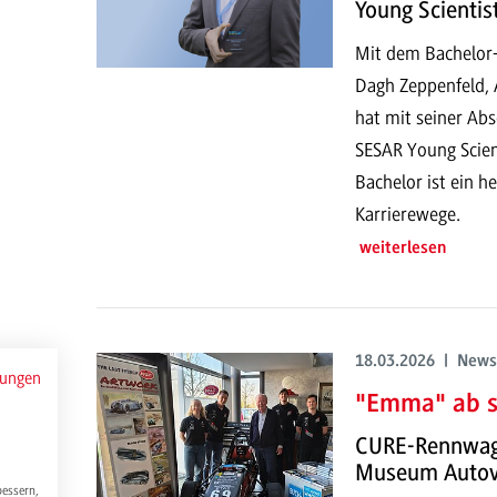
Young Scientis
Mit dem Bachelor-
Dagh Zeppenfeld, 
hat mit seiner Ab
SESAR Young Scien
Bachelor ist ein h
Karrierewege.
weiterlesen
18.03.2026 | News
mungen
"Emma" ab so
CURE-Rennwage
Museum Autov
bessern,