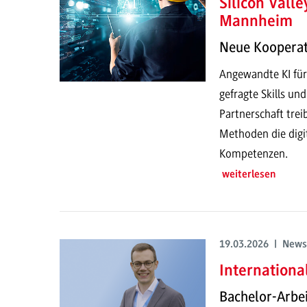
Silicon Vall
Mannheim
Neue Kooperati
Angewandte KI fü
gefragte Skills un
Partnerschaft trei
Methoden die digit
Kompetenzen.
weiterlesen
19.03.2026 | News
Internationa
Bachelor-Arbe