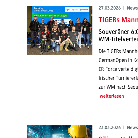
27.03.2026 | News
TIGERs Mann
Souveräner 6:0
WM-Titelverte
Die TIGERs Mannh
GermanOpen in Köl
ER-Force verteidi
frischer Turniere
zur WM nach Seoul
weiterlesen
23.03.2026 | News