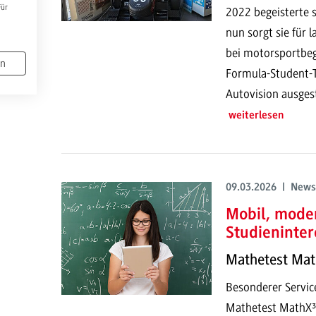
Für
2022 begeisterte s
nun sorgt sie für 
bei motorsportbe
en
Formula-Student-
Autovision ausgest
weiterlesen
09.03.2026 | News
Mobil, mode
Studieninter
Mathetest Mat
Besonderer Service
Mathetest MathX³ 