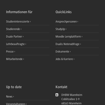
Informationen für
QuickLinks
Studieninteressierte
Ansprechpersonen
Studierende
StudyUp
Duale Partner
Moodle Lernplattform
Lehrbeauftragte
Dualis Notenabfrage
Presse
Dokumente
Mitarbeitende
Jobs & Karriere
Up to date
Kontakt
DHBW Mannheim
News
Coblitzallee 1-9
68163
Mannheim
Veranstaltungen