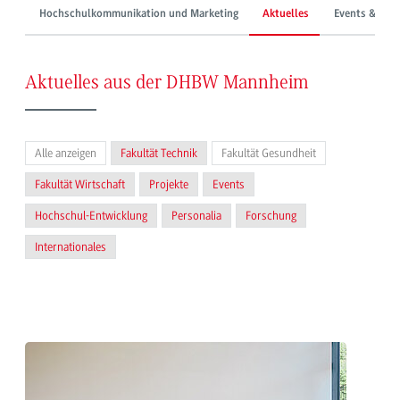
Hochschulkommunikation und Marketing
Aktuelles
Events & Mes
Aktuelles aus der DHBW Mannheim
Alle anzeigen
Fakultät Technik
Fakultät Gesundheit
Fakultät Wirtschaft
Projekte
Events
Hochschul-Entwicklung
Personalia
Forschung
Internationales