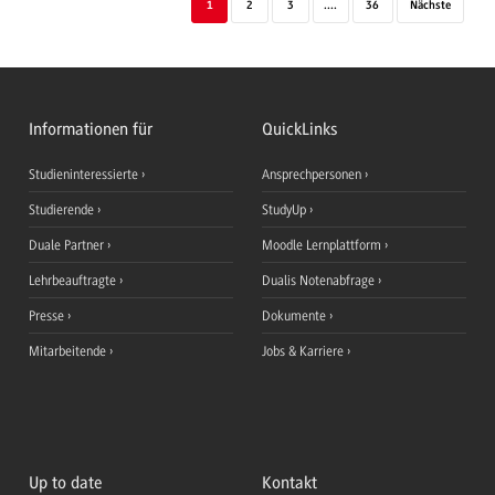
1
2
3
....
36
Nächste
Informationen für
QuickLinks
Studieninteressierte
Ansprechpersonen
Studierende
StudyUp
Duale Partner
Moodle Lernplattform
Lehrbeauftragte
Dualis Notenabfrage
Presse
Dokumente
Mitarbeitende
Jobs & Karriere
Up to date
Kontakt