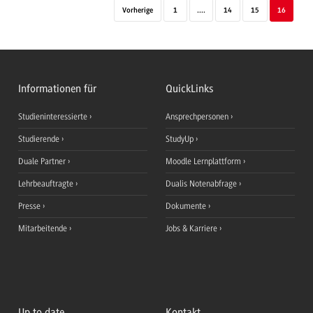
Vorherige
1
....
14
15
16
Informationen für
QuickLinks
Studieninteressierte
Ansprechpersonen
Studierende
StudyUp
Duale Partner
Moodle Lernplattform
Lehrbeauftragte
Dualis Notenabfrage
Presse
Dokumente
Mitarbeitende
Jobs & Karriere
Up to date
Kontakt