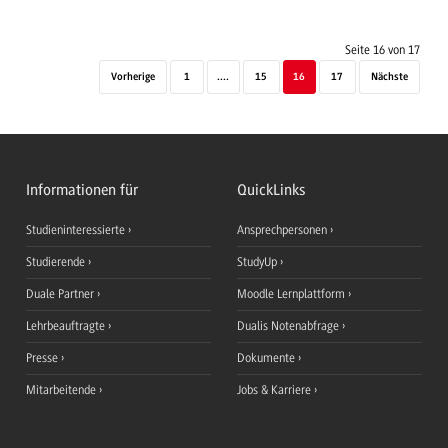
Seite 16 von 17
Vorherige
1
....
15
16
17
Nächste
Informationen für
QuickLinks
Studieninteressierte
Ansprechpersonen
Studierende
StudyUp
Duale Partner
Moodle Lernplattform
Lehrbeauftragte
Dualis Notenabfrage
Presse
Dokumente
Mitarbeitende
Jobs & Karriere