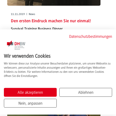
11.11.2019 | News
Den ersten Eindruck machen Sie nur einmal!
Survival Training Business Dinner
Datenschutzbestimmungen
Mehr als 50 Studierende nahmen an der Empowerment-Veranstaltung
des Gleichstellungsteams der DHBW Mannheim teil, um die
Herausforderungen eines souveränen Auftretens bei zukünftigen
Geschäftseinladungen locker zu meistern. Knigge-Coaches gaben dafür
Wir verwenden Cookies
Tipps und praktische Beispiele.
Wir können diese zur Analyse unserer Besucherdaten platzieren, um unsere Webseite zu
weiterlesen
verbessern, personalisierte Inhalte anzuzeigen und Ihnen ein großartiges Webseiten-
Erlebnis zu bieten. Für weitere Informationen zu den von uns verwendeten Cookies
öffnen Sie die Einstellungen.
Alle akzeptieren
Ablehnen
Nein, anpassen