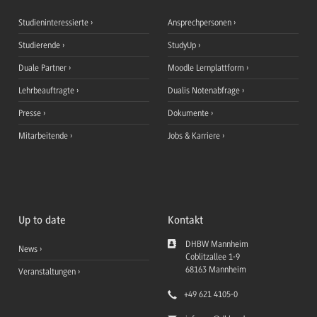
Studieninteressierte
Ansprechpersonen
Studierende
StudyUp
Duale Partner
Moodle Lernplattform
Lehrbeauftragte
Dualis Notenabfrage
Presse
Dokumente
Mitarbeitende
Jobs & Karriere
Up to date
Kontakt
DHBW Mannheim
News
Coblitzallee 1-9
68163
Mannheim
Veranstaltungen
+49 621 4105-0