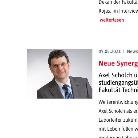
Dekan der Fakultä
Rojas, im Intervie
weiterlesen
07.05.2021 | News
Neue Synerg
Axel Schölch 
studiengangsüb
Fakultät Techn
Weiterentwicklung
Axel Schölch als e
Laborleiter zukün
mit Leben füllen w
modernen Labore d