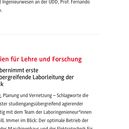
t Ingenieurwesen an der UDD, Prof. Fernando
w.
ien für Lehre und Forschung
übernimmt erste
ergreifende Laborleitung der
ik
, Planung und Vernetzung – Schlagworte die
rster studiengangsübergreifend agierender
ftig mit dem Team der Laboringenieneur*innen
ill. Immer im Blick: Der optimale Betrieb der
es Maschinenbaus und der Elektrotechnik für