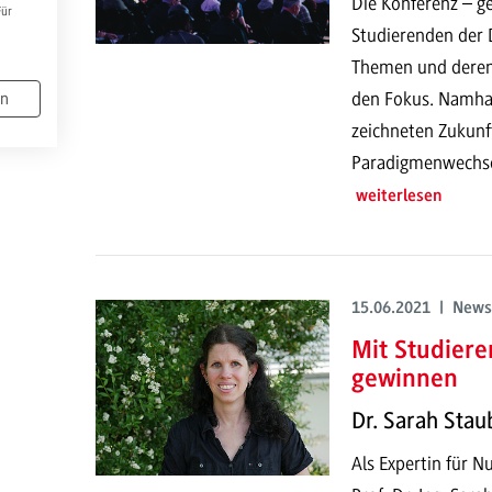
Die Konferenz – ge
Für
Studierenden der D
Themen und deren
den Fokus. Namhaf
en
zeichneten Zukunf
Paradigmenwechsel
weiterlesen
15.06.2021 | News
Mit Studier
gewinnen
Dr. Sarah Stau
Als Expertin für N