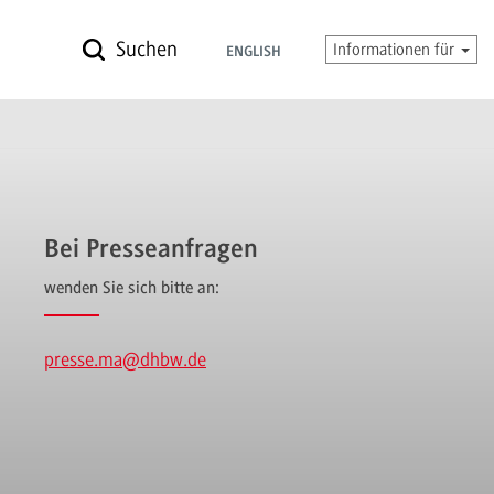
Suchen
Informationen für
ENGLISH
Bei Presseanfragen
wenden Sie sich bitte an:
presse.ma
@dhbw.de