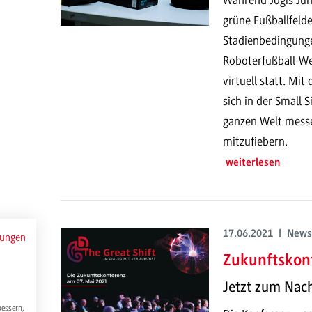
grüne Fußballfelde
Stadienbedingunge
Roboterfußball-We
virtuell statt. Mi
sich in der Small 
ganzen Welt messen
mitzufiebern.
weiterlesen
17.06.2021 | News
mungen
Zukunftskonf
Jetzt zum Nac
bessern,