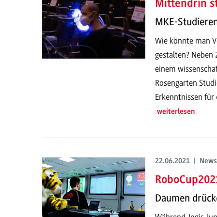
Mittendrin s
MKE-Studieren
Wie könnte man Ve
gestalten? Neben 
einem wissenschaf
Rosengarten Studi
Erkenntnissen für 
weiterlesen
22.06.2021 | News
RoboCup2021
Daumen drücke
Während Jogis Jun