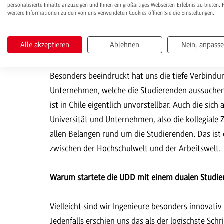
waren sehr aufschlussreich. Gestartet mit der Pl
personalisierte Inhalte anzuzeigen und Ihnen ein großartiges Webseiten-Erlebnis zu bieten. 
weitere Informationen zu den von uns verwendeten Cookies öffnen Sie die Einstellungen.
nicht gedacht.
Alle akzeptieren
Ablehnen
Nein, anpass
Welche Aspekte des dualen Studiums fanden Sie be
Besonders beeindruckt hat uns die tiefe Verbindu
Unternehmen, welche die Studierenden aussuchen,
ist in Chile eigentlich unvorstellbar. Auch die s
Universität und Unternehmen, also die kollegial
allen Belangen rund um die Studierenden. Das ist e
zwischen der Hochschulwelt und der Arbeitswelt.
Warum startete die UDD mit einem dualen Studie
Vielleicht sind wir Ingenieure besonders innovativ 
Jedenfalls erschien uns das als der logischste Sc