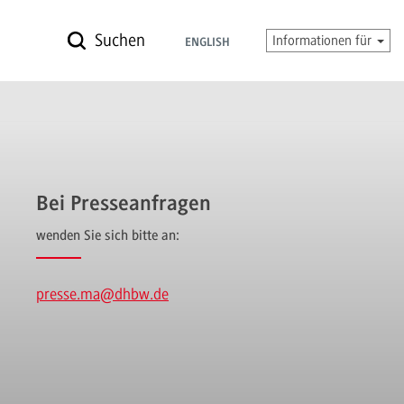
Suchen
Informationen für
ENGLISH
Bei Presseanfragen
wenden Sie sich bitte an:
presse.ma
@dhbw.de