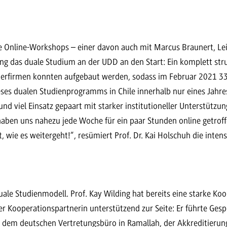
e Online-Workshops – einer davon auch mit Marcus Braunert, Lei
 das duale Studium an der UDD an den Start: Ein komplett stru
nerfirmen konnten aufgebaut werden, sodass im Februar 2021 3
es dualen Studienprogramms in Chile innerhalb nur eines Jahres i
nd viel Einsatz gepaart mit starker institutioneller Unterstützu
aben uns nahezu jede Woche für ein paar Stunden online getrof
, wie es weitergeht!“, resümiert Prof. Dr. Kai Holschuh die int
duale Studienmodell. Prof. Kay Wilding hat bereits eine starke Ko
er Kooperationspartnerin unterstützend zur Seite: Er führte Gesp
, dem deutschen Vertretungsbüro in Ramallah, der Akkreditier