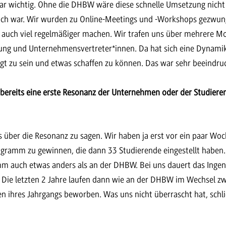
war wichtig. Ohne die DHBW wäre diese schnelle Umsetzung nicht
erlich war. Wir wurden zu Online-Meetings und -Workshops gezwu
 auch viel regelmäßiger machen. Wir trafen uns über mehrere Mo
tung und Unternehmensvertreter*innen. Da hat sich eine Dynamik 
igt zu sein und etwas schaffen zu können. Das war sehr beeindru
bereits eine erste Resonanz der Unternehmen oder der Studierend
as über die Resonanz zu sagen. Wir haben ja erst vor ein paar 
ogramm zu gewinnen, die dann 33 Studierende eingestellt haben. 
m auch etwas anders als an der DHBW. Bei uns dauert das Inge
Die letzten 2 Jahre laufen dann wie an der DHBW im Wechsel zw
en ihres Jahrgangs beworben. Was uns nicht überrascht hat, sch