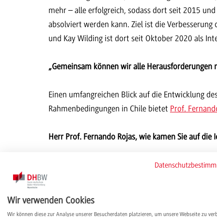
mehr – alle erfolgreich, sodass dort seit 2015 und
absolviert werden kann. Ziel ist die Verbesserung
und Kay Wilding ist dort seit Oktober 2020 als In
„Gemeinsam können wir alle Herausforderungen 
Einen umfangreichen Blick auf die Entwicklung de
Rahmenbedingungen in Chile bietet
Prof. Fernand
Herr Prof. Fernando Rojas, wie kamen Sie auf die
Wir suchten schon lange nach Wegen, um unseren 
Datenschutzbestim
Umgebung sinnvoll zu ergänzen. Mit der DHBW Man
unsere Hochschule ein funktionierendes Modell 
Wir verwenden Cookies
Dezember von Prof. Daniel Contesse Strauss, dem 
Wir können diese zur Analyse unserer Besucherdaten platzieren, um unsere Webseite zu ver