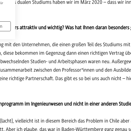
anung des dualen Studiums haben wir im März 2020 – dass wir in
Für
en
sonders attraktiv und wichtig? Was hat Ihnen daran besonders g
ng mit den Unternehmen, die einen großen Teil des Studiums mit
 diese bekommen im Gegenzug dann einen richtigen Vertrag übe
ich abwechselnden Studien- und Arbeitsphasen waren neu. Außergew
e Zusammenarbeit zwischen den Professor*innen und den Ausbil
ine richtige Partnerschaft. Das gibt es so bei uns auch nicht – 
nprogramm im Ingenieurwesen und nicht in einer anderen Studi
[lacht], vielleicht ist in diesem Bereich das Problem in Chile abe
hritt. Aber ich glaube, das war in Baden-Württemberg ganz genau 