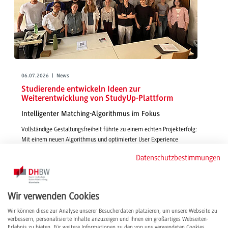
06.07.2026 | News
Studierende entwickeln Ideen zur
Weiterentwicklung von StudyUp-Plattform
Intelligenter Matching-Algorithmus im Fokus
Vollständige Gestaltungsfreiheit führte zu einem echten Projekterfolg:
Mit einem neuen Algorithmus und optimierter User Experience
gestalteten Studierende in Wirtschaftsinformatik - IMBIT funktionsfähige,
Datenschutzbestimmungen
smarte und passgenaue Features für die Vermittlung von Studienplätzen
über StudyUp.
weiterlesen
Wir verwenden Cookies
Wir können diese zur Analyse unserer Besucherdaten platzieren, um unsere Webseite zu
verbessern, personalisierte Inhalte anzuzeigen und Ihnen ein großartiges Webseiten-
Erlebnis zu bieten. Für weitere Informationen zu den von uns verwendeten Cookies