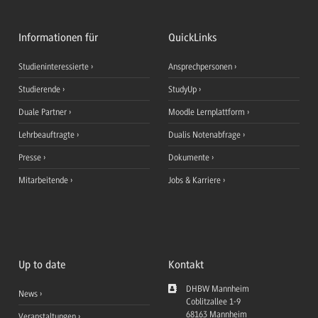
Informationen für
QuickLinks
Studieninteressierte
Ansprechpersonen
Studierende
StudyUp
Duale Partner
Moodle Lernplattform
Lehrbeauftragte
Dualis Notenabfrage
Presse
Dokumente
Mitarbeitende
Jobs & Karriere
Up to date
Kontakt
DHBW Mannheim
News
Coblitzallee 1-9
68163
Mannheim
Veranstaltungen