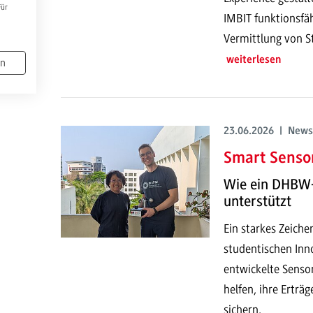
Für
IMBIT funktionsfä
Vermittlung von S
weiterlesen
en
23.06.2026 | News
Smart Sensor
Wie ein DHBW-
unterstützt
Ein starkes Zeich
studentischen Inno
entwickelte Senso
helfen, ihre Erträ
sichern.