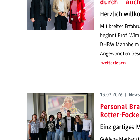
durch – auc
Herzlich will
Mit breiter Erfahr
beginnt Prof. Wim
DHBW Mannheim un
Angewandten Gesun
weiterlesen
13.07.2026 | News
Personal Bra
Rotter-Focke
Einzigartiges 
Goldene Markenstr