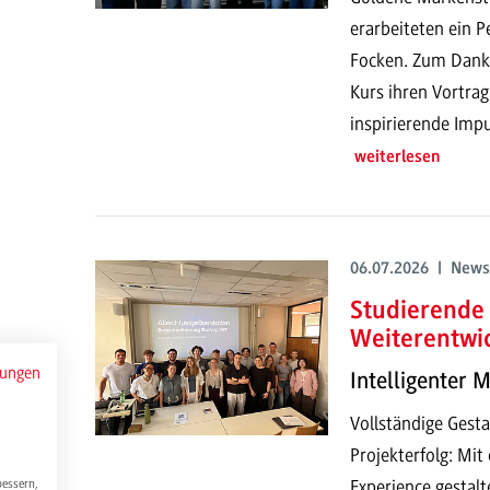
erarbeiteten ein P
Focken. Zum Dank h
Kurs ihren Vortrag
inspirierende Impu
weiterlesen
06.07.2026 | News
Studierende 
Weiterentwi
mungen
Intelligenter 
Vollständige Gesta
Projekterfolg: Mi
Experience gestalt
bessern,