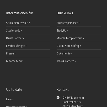
Informationen für
QuickLinks
Studieninteressierte
Ansprechpersonen
Studierende
StudyUp
Duale Partner
Moodle Lernplattform
Lehrbeauftragte
Dualis Notenabfrage
Presse
Dokumente
Mitarbeitende
Jobs & Karriere
Up to date
Kontakt
DHBW Mannheim
News
Coblitzallee 1-9
68163
Mannheim
Veranstaltungen