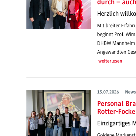
durch – auc
Herzlich will
Mit breiter Erfahr
beginnt Prof. Wim
DHBW Mannheim un
Angewandten Gesun
weiterlesen
13.07.2026 | News
Personal Bra
Rotter-Focke
Einzigartiges 
Goldene Markenstr