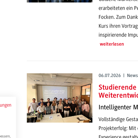
erarbeiteten ein P
Focken. Zum Dank h
Kurs ihren Vortrag
inspirierende Impu
weiterlesen
06.07.2026 | News
Studierende 
Weiterentwi
mungen
Intelligenter 
Vollständige Gesta
Projekterfolg: Mi
Experience gestalt
bessern,