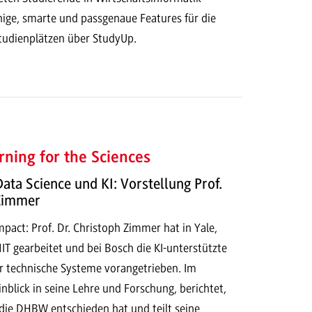
hige, smarte und passgenaue Features für die
tudienplätzen über StudyUp.
ning for the Sciences
Data Science und KI: Vorstellung Prof.
 Zimmer
act: Prof. Dr. Christoph Zimmer hat in Yale,
T gearbeitet und bei Bosch die KI-unterstützte
r technische Systeme vorangetrieben. Im
Einblick in seine Lehre und Forschung, berichtet,
 die DHBW entschieden hat und teilt seine