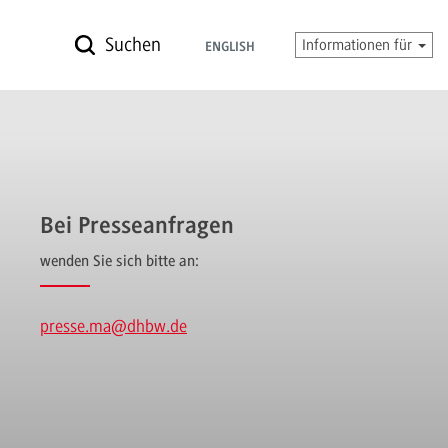
Suchen
Informationen für
ENGLISH
Bei Presseanfragen
wenden Sie sich bitte an:
presse.ma
@dhbw.de