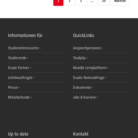
1
2
3
....
20
Nächste
Informationen für
QuickLinks
Studieninteressierte
Ansprechpersonen
Studierende
StudyUp
Duale Partner
Moodle Lernplattform
Lehrbeauftragte
Dualis Notenabfrage
Presse
Dokumente
Mitarbeitende
Jobs & Karriere
Up to date
Kontakt