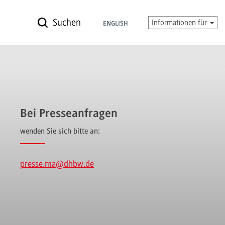
Suchen
Informationen für
ENGLISH
Bei Presseanfragen
wenden Sie sich bitte an:
presse.ma
@dhbw.de