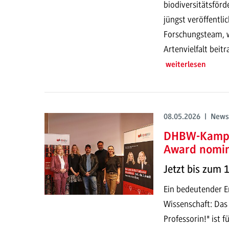
biodiversitätsför
jüngst veröffentli
Forschungsteam, w
Artenvielfalt beit
weiterlesen
08.05.2026 | News
DHBW-Kampag
Award nomin
Jetzt bis zum 
Ein bedeutender Er
Wissenschaft: Das 
Professorin!" ist 