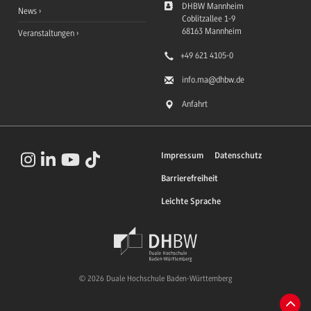
DHBW Mannheim
News
Coblitzallee 1-9
68163
Mannheim
Veranstaltungen
+49 621 4105-0
info.ma
@dhbw.de
Anfahrt
Impressum
Datenschutz
Barrierefreiheit
Leichte Sprache
© 2026 Duale Hochschule Baden-Württemberg
Zum