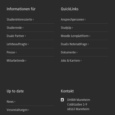
Informationen für
QuickLinks
Studieninteressierte
Ansprechpersonen
Studierende
StudyUp
Duale Partner
Moodle Lernplattform
Lehrbeauftragte
Dualis Notenabfrage
Presse
Dokumente
Mitarbeitende
Jobs & Karriere
Up to date
Kontakt
DHBW Mannheim
News
Coblitzallee 1-9
68163
Mannheim
Veranstaltungen