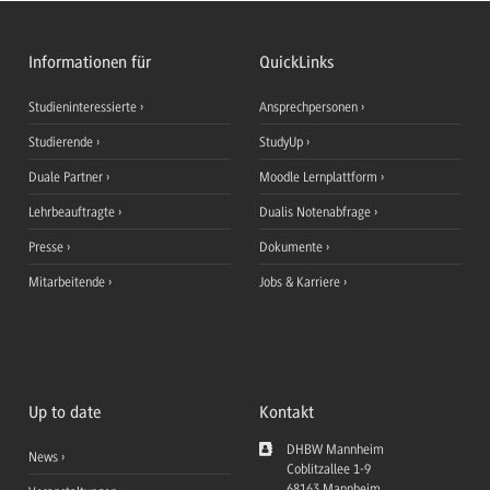
Informationen für
QuickLinks
Studieninteressierte
Ansprechpersonen
Studierende
StudyUp
Duale Partner
Moodle Lernplattform
Lehrbeauftragte
Dualis Notenabfrage
Presse
Dokumente
Mitarbeitende
Jobs & Karriere
Up to date
Kontakt
DHBW Mannheim
News
Coblitzallee 1-9
68163
Mannheim