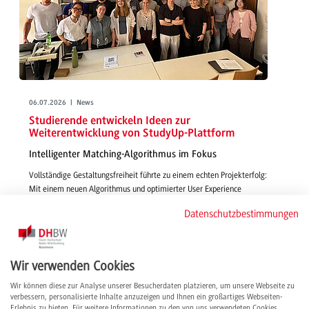
06.07.2026 | News
Studierende entwickeln Ideen zur
Weiterentwicklung von StudyUp-Plattform
Intelligenter Matching-Algorithmus im Fokus
Vollständige Gestaltungsfreiheit führte zu einem echten Projekterfolg:
Mit einem neuen Algorithmus und optimierter User Experience
gestalteten Studierende in Wirtschaftsinformatik - IMBIT funktionsfähige,
Datenschutzbestimmungen
smarte und passgenaue Features für die Vermittlung von Studienplätzen
über StudyUp.
weiterlesen
Wir verwenden Cookies
Wir können diese zur Analyse unserer Besucherdaten platzieren, um unsere Webseite zu
verbessern, personalisierte Inhalte anzuzeigen und Ihnen ein großartiges Webseiten-
Erlebnis zu bieten. Für weitere Informationen zu den von uns verwendeten Cookies