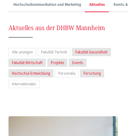
Hochschulkommunikation und Marketing
Aktuelles
Events & Mes
Aktuelles aus der DHBW Mannheim
Alle anzeigen
Fakultät Technik
Fakultät Gesundheit
Fakultät Wirtschaft
Projekte
Events
Hochschul-Entwicklung
Personalia
Forschung
Internationales