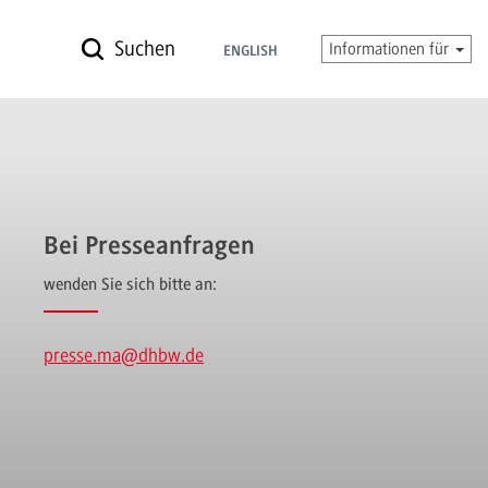
Suchen
Informationen für
ENGLISH
Bei Presseanfragen
wenden Sie sich bitte an:
presse.ma
@dhbw.de