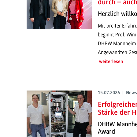
durch – auc
Herzlich will
Mit breiter Erfahr
beginnt Prof. Wim
DHBW Mannheim un
Angewandten Gesun
weiterlesen
15.07.2026 | News
Erfolgreich
Stärke der H
DHBW Mannheim
Award