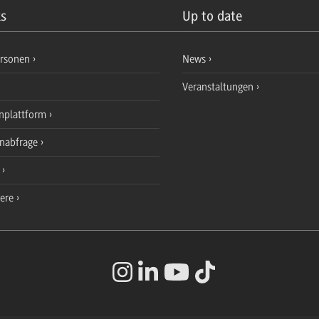
ks
Up to date
ersonen
News
Veranstaltungen
nplattform
enabfrage
e
iere