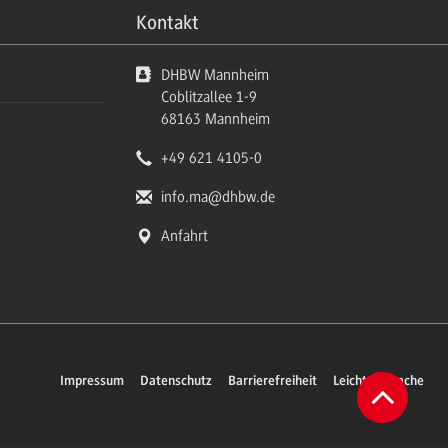
Kontakt
DHBW Mannheim
Coblitzallee 1-9
68163
Mannheim
+49 621 4105-0
info.ma
@dhbw.de
Anfahrt
Impressum
Datenschutz
Barrierefreiheit
Leichte Sprache
Zum
Anfang