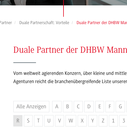
Partner
Duale Partnerschaft: Vorteile
Duale Partner der DHBW Ma
Duale Partner der DHBW Man
Vom weltweit agierenden Konzern, über kleine und mittle
Agenturen reicht die branchenübergreifende Liste unserer
Alle Anzeigen
A
B
C
D
E
F
G
R
S
T
U
V
W
X
Y
Z
1
3