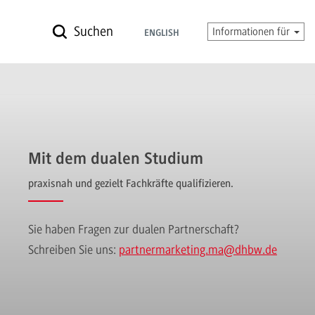
Suchen
Informationen für
ENGLISH
Mit dem dualen Studium
praxisnah und gezielt Fachkräfte qualifizieren.
Sie haben Fragen zur dualen Partnerschaft?
Schreiben Sie uns:
partnermarketing.ma
@dhbw.de