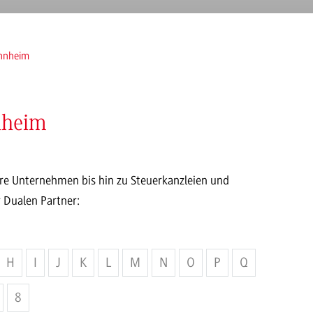
nnheim
nheim
re Unternehmen bis hin zu Steuerkanzleien und
 Dualen Partner:
H
I
J
K
L
M
N
O
P
Q
8