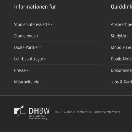
Informationen für
Quicklin
Studieninteressierte
Ansprechp
Studierende
StudyUp
Duale Partner
Moodle Ler
Lehrbeauftragte
Dualis Not
Presse
Dokument
Mitarbeitende
Jobs & Karr
© 2026 Duale Hochschule Baden-Württemberg