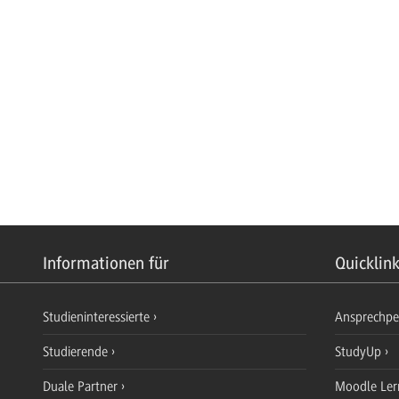
Informationen für
Quicklin
Studieninteressierte
Ansprechp
Studierende
StudyUp
Duale Partner
Moodle Ler