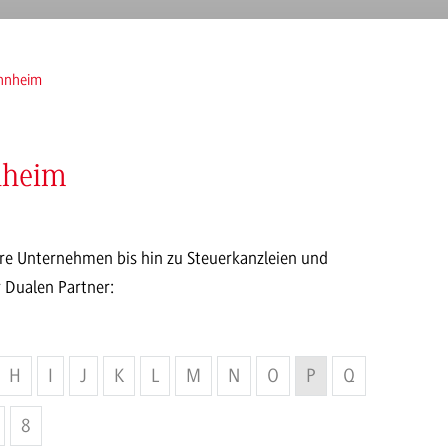
nnheim
nheim
re Unternehmen bis hin zu Steuerkanzleien und
 Dualen Partner:
H
I
J
K
L
M
N
O
P
Q
8