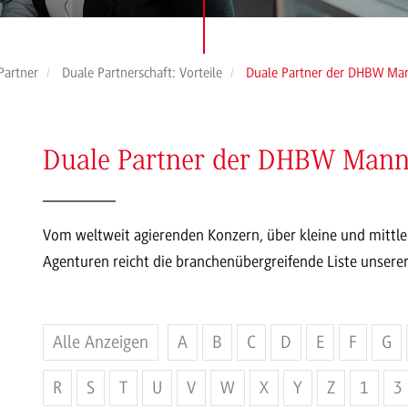
Partner
Duale Partnerschaft: Vorteile
Duale Partner der DHBW Ma
Duale Partner der DHBW Man
Vom weltweit agierenden Konzern, über kleine und mittle
Agenturen reicht die branchenübergreifende Liste unserer
Alle Anzeigen
A
B
C
D
E
F
G
R
S
T
U
V
W
X
Y
Z
1
3