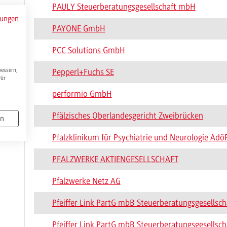
PAULY Steuerberatungsgesellschaft mbH
mungen
PAYONE GmbH
PCC Solutions GmbH
bessern,
Pepperl+Fuchs SE
Für
performio GmbH
Pfälzisches Oberlandesgericht Zweibrücken
en
Pfalzklinikum für Psychiatrie und Neurologie Adö
PFALZWERKE AKTIENGESELLSCHAFT
Pfalzwerke Netz AG
Pfeiffer Link PartG mbB Steuerberatungsgesellsch
Pfeiffer Link PartG mbB Steuerberatungsgesellsch