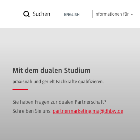
Suchen
Informationen für
ENGLISH
Mit dem dualen Studium
praxisnah und gezielt Fachkräfte qualifizieren.
Sie haben Fragen zur dualen Partnerschaft?
Schreiben Sie uns:
partnermarketing.ma
@dhbw.de