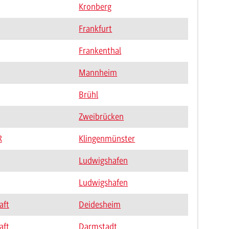
Kronberg
Frankfurt
Frankenthal
Mannheim
Brühl
Zweibrücken
R
Klingenmünster
Ludwigshafen
Ludwigshafen
aft
Deidesheim
aft
Darmstadt