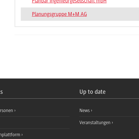
Planbar Ingenieurgesellschaft mbH
Planungsgruppe M+M AG
ks
Up to date
ersonen
News
Veranstaltungen
nplattform