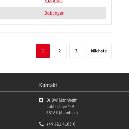
Saarlouis
Böblingen
1
2
3
Nächste
Kontakt
DHBW Mannheim
Coblitzallee 1-9
68163
Mannheim
+49 621 4105-0