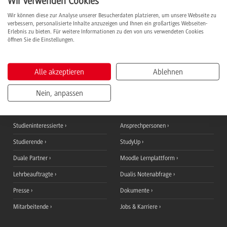
Wir verwenden Cookies
Wir können diese zur Analyse unserer Besucherdaten platzieren, um unsere Webseite zu
Name
Standort
verbessern, personalisierte Inhalte anzuzeigen und Ihnen ein großartiges Webseiten-
Erlebnis zu bieten. Für weitere Informationen zu den von uns verwendeten Cookies
Qlar Europe GmbH
Darmstadt
öffnen Sie die Einstellungen.
quotax Steuerberatung GmbH & Co. KG
Weinheim
Alle akzeptieren
Ablehnen
Nein, anpassen
Informationen für
QuickLinks
Studieninteressierte
Ansprechpersonen
Studierende
StudyUp
Duale Partner
Moodle Lernplattform
Lehrbeauftragte
Dualis Notenabfrage
Presse
Dokumente
Mitarbeitende
Jobs & Karriere