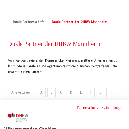
Duale Partnerschaft
Duale Partner der DHBW Mannheim
Duale Partner der DHBW Mannheim
Vom weltweit agierenden Konzern, über kleine und mittlere Unternehmen bis
hin zu Steuerkanzleien und Agenturen reicht die branchenübergreifende Liste
unserer Dualen Partner:
Alle Anzeigen
A
B
C
D
E
F
G
H
I
J
K
L
M
N
O
P
Q
R
S
Datenschutzbestimmungen
T
U
V
W
X
Y
Z
1
3
8