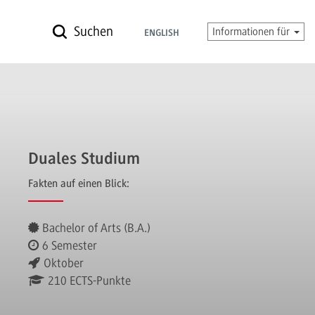
Suchen
Informationen für
ENGLISH
Duales Studium
Fakten auf einen Blick:
Bachelor of Arts (B.A.)
6 Semester
Oktober
210 ECTS-Punkte