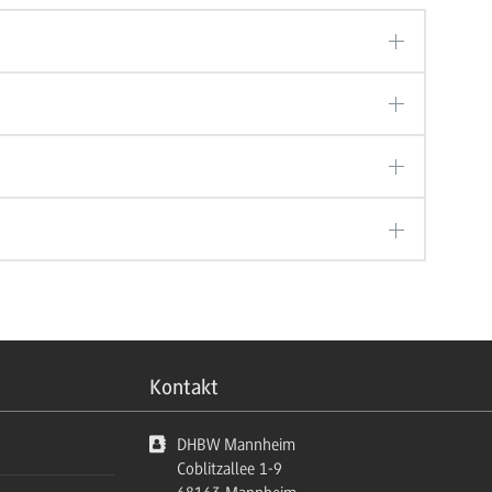
Kontakt
DHBW Mannheim
Coblitzallee 1-9