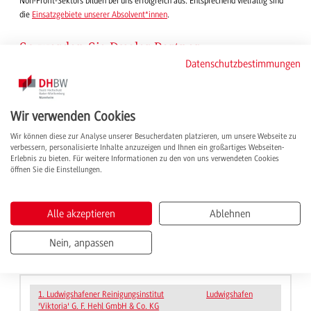
Non-Profit-Sektors bilden bei uns erfolgreich aus. Entsprechend vielfältig sind
die
Einsatzgebiete unserer Absolvent*innen
.
So werden Sie Dualer Partner
Datenschutzbestimmungen
Sie möchten im Studiengang BWL-Marketing Management Studienplätze
anbieten und Ihren eigenen Marketing-Nachwuchs ausbilden? Wir begleiten Sie
Wir verwenden Cookies
persönlich durch den gesamten Prozess.
Wir können diese zur Analyse unserer Besucherdaten platzieren, um unsere Webseite zu
Kontakt:
mm.ma
@dhbw.de
– die
Studiengangsleitung
steht Ihnen für alle
verbessern, personalisierte Inhalte anzuzeigen und Ihnen ein großartiges Webseiten-
Fragen selbstverständlich auch telefonisch zur Verfügung.
Erlebnis zu bieten. Für weitere Informationen zu den von uns verwendeten Cookies
öffnen Sie die Einstellungen.
Alle grundsätzlichen Informationen zur dualen Partnerschaft mit der DHBW
Mannheim – inklusive Zulassungsvoraussetzungen – finden Sie
hier
.
Alle akzeptieren
Ablehnen
Bereits dabei!
Nein, anpassen
1. Ludwigshafener Reinigungsinstitut
Ludwigshafen
'Viktoria' G. F. Hehl GmbH & Co. KG