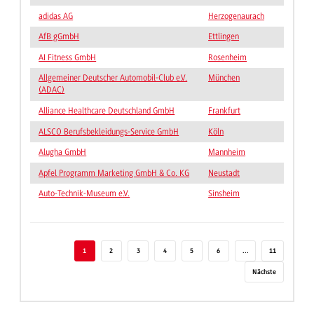
adidas AG
Herzogenaurach
AfB gGmbH
Ettlingen
AI Fitness GmbH
Rosenheim
Allgemeiner Deutscher Automobil-Club e.V.
München
(ADAC)
Alliance Healthcare Deutschland GmbH
Frankfurt
ALSCO Berufsbekleidungs-Service GmbH
Köln
Alugha GmbH
Mannheim
Apfel Programm Marketing GmbH & Co. KG
Neustadt
Auto-Technik-Museum e.V.
Sinsheim
1
2
3
4
5
6
...
11
Nächste