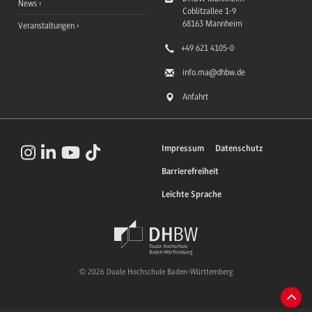
News
Coblitzallee 1-9
68163
Mannheim
Veranstaltungen
+49 621 4105-0
info.ma
@dhbw.de
Anfahrt
Impressum
Datenschutz
Barrierefreiheit
Leichte Sprache
© 2026 Duale Hochschule Baden-Württemberg
Zum