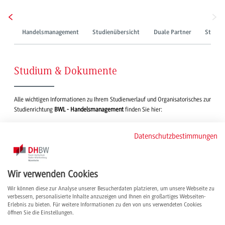
Handelsmanagement
Studienübersicht
Duale Partner
Studie
Studium & Dokumente
Alle wichtigen Informationen zu Ihrem Studienverlauf und Organisatorisches zur
Studienrichtung
BWL - Handelsmanagement
finden Sie hier:
Link zur
E-Learning-Plattform Moodle
Datenschutzbestimmungen
Notenabfrage
über Dualis
Downloads
der DHBW Mannheim
Wir verwenden Cookies
Dokumente der Studienrichtung
Wir können diese zur Analyse unserer Besucherdaten platzieren, um unsere Webseite zu
verbessern, personalisierte Inhalte anzuzeigen und Ihnen ein großartiges Webseiten-
Erlebnis zu bieten. Für weitere Informationen zu den von uns verwendeten Cookies
öffnen Sie die Einstellungen.