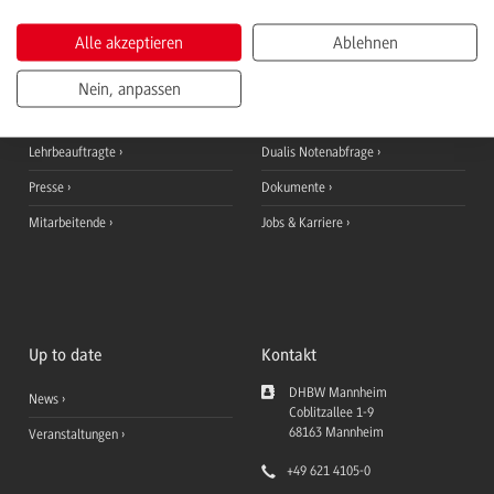
Informationen für
QuickLinks
Alle akzeptieren
Ablehnen
Studieninteressierte
Ansprechpersonen
Studierende
StudyUp
Nein, anpassen
Duale Partner
Moodle Lernplattform
Lehrbeauftragte
Dualis Notenabfrage
Presse
Dokumente
Mitarbeitende
Jobs & Karriere
Up to date
Kontakt
DHBW Mannheim
News
Coblitzallee 1-9
68163
Mannheim
Veranstaltungen
+49 621 4105-0