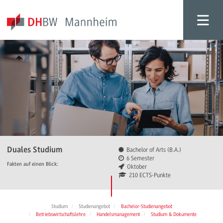
Duales Studium
Bachelor of Arts (B.A.)
6 Semester
Fakten auf einen Blick:
Oktober
210 ECTS-Punkte
Studium
Studienangebot
Bachelor-Studienangebot
Betriebswirtschaftslehre
Handelsmanagement
Studium & Dokumente