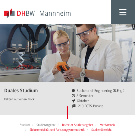
Duales Studium
Bachelor of Engineering (B.Eng.)
6 Semester
Fakten auf einen Blick:
Oktober
210 ECTS-Punkte
Studium
Studienangebot
Bachelor-Studienangebot
Mechatronik
Elektromobilität und Fahrzeugsystemtechnik
Studienübersicht