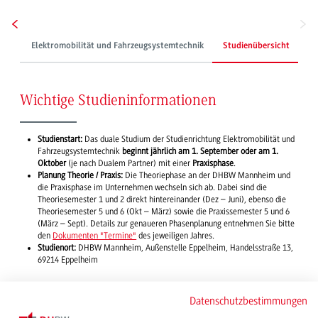
Elektromobilität und Fahrzeugsystemtechnik
Studienübersicht
Du
Wichtige Studieninformationen
Studienstart:
Das duale Studium der Studienrichtung Elektromobilität und
Fahrzeugsystemtechnik
beginnt jährlich am 1. September oder am 1.
Oktober
(je nach Dualem Partner) mit einer
Praxisphase
.
Planung Theorie / Praxis:
Die Theoriephase an der DHBW Mannheim und
die Praxisphase im Unternehmen wechseln sich ab. Dabei sind die
Theoriesemester 1 und 2 direkt hintereinander (Dez – Juni), ebenso die
Theoriesemester 5 und 6 (Okt – März) sowie die Praxissemester 5 und 6
(März – Sept). Details zur genaueren Phasenplanung entnehmen Sie bitte
den
Dokumenten "Termine"
des jeweiligen Jahres.
Studienort:
DHBW Mannheim, Außenstelle Eppelheim, Handelsstraße 13,
69214 Eppelheim
Einen
Überblick
zu den Voraussetzungen für ein erfolgreiches Studium, der
Datenschutzbestimmungen
inhaltlichen Ausrichtung sowie anschließenden Karriereperspektiven erhalten
Sie im Folgenden: