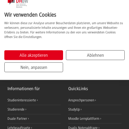
Wir verwenden Cookies
Anforderungsprofil
Wir können diese zur Analyse unserer Besucherdaten platzieren, um unsere Webseite zu
verbessern, personalisierte Inhalte anzuzeigen und Ihnen ein großartiges Webseiten-
Studieninhalte
Erlebnis zu bieten. Für weitere Informationen zu den von uns verwendeten Cookies
öffnen Sie die Einstellungen.
Inhalte Praxisphasen
Abschluss & Karriere
Alle akzeptieren
Ablehnen
Nein, anpassen
Informationen für
QuickLinks
Studieninteressierte
Ansprechpersonen
Studierende
StudyUp
Duale Partner
Moodle Lernplattform
Lehrbeauftragte
Dualis Notenabfrage