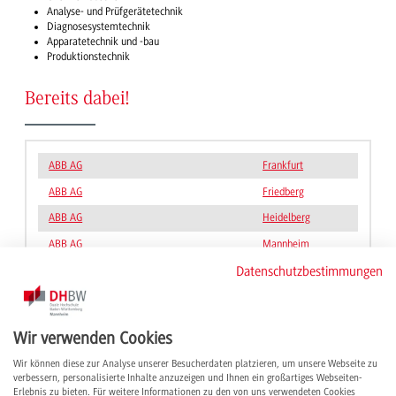
Analyse- und Prüfgerätetechnik
Diagnosesystemtechnik
Apparatetechnik und -bau
Produktionstechnik
Bereits dabei!
ABB AG
Frankfurt
ABB AG
Friedberg
ABB AG
Heidelberg
ABB AG
Mannheim
Datenschutzbestimmungen
ABB Robotics Deutschland GmbH
Friedberg
BorgWarner Turbo Systems GmbH
Kirchheimbolanden
Bundesamt für das Personalmanagement
Sankt Augustin
Wir verwenden Cookies
der Bundeswehr (BAPersBw)
Wir können diese zur Analyse unserer Besucherdaten platzieren, um unsere Webseite zu
Daimler Buses GmbH
Mannheim
verbessern, personalisierte Inhalte anzuzeigen und Ihnen ein großartiges Webseiten-
Daimler Truck AG
Mannheim
Erlebnis zu bieten. Für weitere Informationen zu den von uns verwendeten Cookies