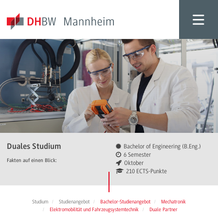
Duales Studium
Bachelor of Engineering (B.Eng.)
6 Semester
Fakten auf einen Blick:
Oktober
210 ECTS-Punkte
Studium
Studienangebot
Bachelor-Studienangebot
Mechatronik
Elektromobilität und Fahrzeugsystemtechnik
Duale Partner