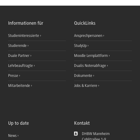
Informationen für
QuickLinks
Studieninteressierte
Ansprechpersonen
Studierende
StudyUp
Duale Partner
Moodle Lernplattform
Lehrbeauftragte
Dualis Notenabfrage
Presse
Dokumente
Mitarbeitende
Jobs & Karriere
Up to date
Kontakt
DHBW Mannheim
News
Coblitzallee 1-9