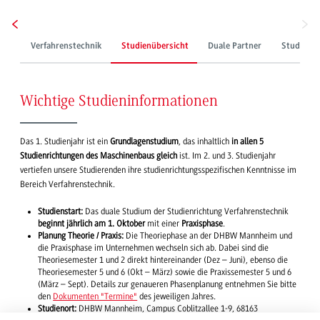
Verfahrenstechnik
Studienübersicht
Duale Partner
Studienpl
Wichtige Studieninformationen
Das 1. Studienjahr ist ein
Grundlagenstudium
, das inhaltlich
in allen 5
Studienrichtungen des Maschinenbaus gleich
ist. Im 2. und 3. Studienjahr
vertiefen unsere Studierenden ihre studienrichtungsspezifischen Kenntnisse im
Bereich Verfahrenstechnik.
Studienstart:
Das duale Studium der Studienrichtung Verfahrenstechnik
beginnt jährlich am 1. Oktober
mit einer
Praxisphase
.
Planung Theorie / Praxis:
Die Theoriephase an der DHBW Mannheim und
die Praxisphase im Unternehmen wechseln sich ab. Dabei sind die
Theoriesemester 1 und 2 direkt hintereinander (Dez – Juni), ebenso die
Theoriesemester 5 und 6 (Okt – März) sowie die Praxissemester 5 und 6
(März – Sept). Details zur genaueren Phasenplanung entnehmen Sie bitte
den
Dokumenten "Termine"
des jeweiligen Jahres.
Studienort:
DHBW Mannheim, Campus Coblitzallee 1-9, 68163