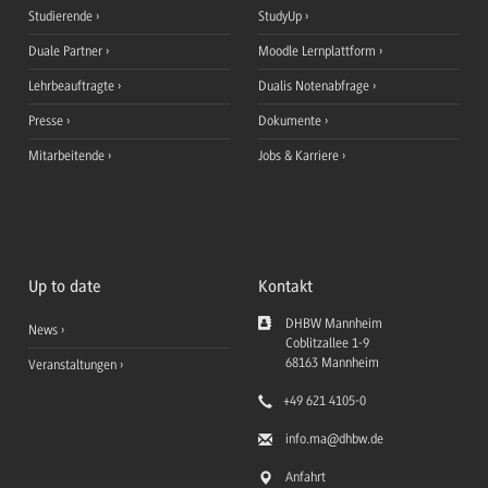
Studierende
StudyUp
Duale Partner
Moodle Lernplattform
Lehrbeauftragte
Dualis Notenabfrage
Presse
Dokumente
Mitarbeitende
Jobs & Karriere
Up to date
Kontakt
DHBW Mannheim
News
Coblitzallee 1-9
68163
Mannheim
Veranstaltungen
+49 621 4105-0
info.ma
@dhbw.de
Anfahrt