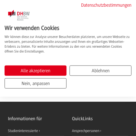
Mannheim
Datenschutzbestimmungen
Einen
Überblick
zu den Voraussetzungen für ein erfolgreiches Studium, der
inhaltlichen Ausrichtung sowie anschließenden Karriereperspektiven erhalten
Sie im Folgenden:
Wir verwenden Cookies
Wir können diese zur Analyse unserer Besucherdaten platzieren, um unsere Webseite zu
verbessern, personalisierte Inhalte anzuzeigen und Ihnen ein großartiges Webseiten-
Anforderungsprofil
Erlebnis zu bieten. Für weitere Informationen zu den von uns verwendeten Cookies
öffnen Sie die Einstellungen.
Studieninhalte
Inhalte Praxisphasen
Alle akzeptieren
Ablehnen
Abschluss & Karriere
Nein, anpassen
Informationen für
QuickLinks
Studieninteressierte
Ansprechpersonen