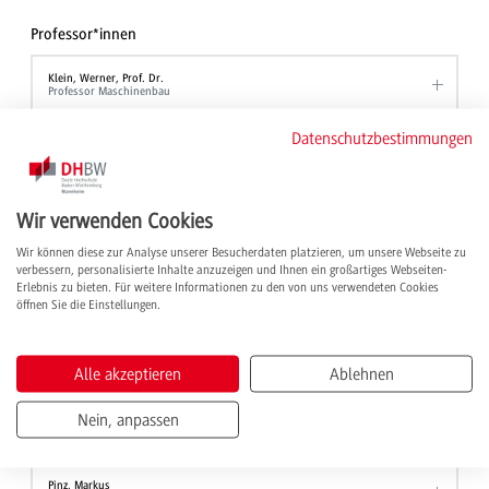
Professor*innen
Klein, Werner, Prof. Dr.
Professor Maschinenbau
Datenschutzbestimmungen
Schulz, Volker, Prof. Dr.
Professor Maschinenbau
Staub, Sarah, Prof. Dr.-Ing.
Professorin Maschinenbau
Wir verwenden Cookies
Vesali, Alireza, Prof. Dr.-Ing.
Wir können diese zur Analyse unserer Besucherdaten platzieren, um unsere Webseite zu
Professor Maschinenbau
verbessern, personalisierte Inhalte anzuzeigen und Ihnen ein großartiges Webseiten-
Erlebnis zu bieten. Für weitere Informationen zu den von uns verwendeten Cookies
öffnen Sie die Einstellungen.
Vogt, Jan Günther, Prof. Dr.-Ing.
Professor Maschinenbau
Alle akzeptieren
Ablehnen
Mitarbeiter*innen
Nein, anpassen
Müller, Florian
Technische Assistenz Maschinenbau
Pinz, Markus