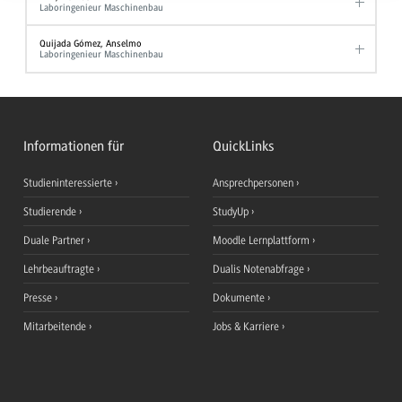
Laboringenieur Maschinenbau
Quijada Gómez, Anselmo
Laboringenieur Maschinenbau
Informationen für
QuickLinks
Studieninteressierte
Ansprechpersonen
Studierende
StudyUp
Duale Partner
Moodle Lernplattform
Lehrbeauftragte
Dualis Notenabfrage
Presse
Dokumente
Mitarbeitende
Jobs & Karriere