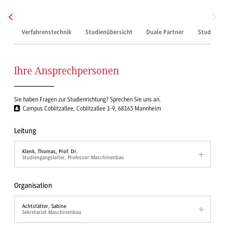
Verfahrenstechnik
Studienübersicht
Duale Partner
Studienpl
Ihre Ansprechpersonen
Sie haben Fragen zur Studienrichtung? Sprechen Sie uns an.
Campus Coblitzallee, Coblitzallee 1-9, 68163 Mannheim
Leitung
Klenk, Thomas, Prof. Dr.
Studiengangsleiter, Professor Maschinenbau
Organisation
Achtstätter, Sabine
Sekretariat Maschinenbau