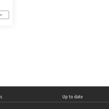
en
ks
Up to date