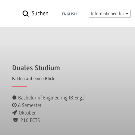
Suchen
Informationen für
ENGLISH
Duales Studium
Fakten auf einen Blick:
Bachelor of Engineering (B.Eng.)
6 Semester
Oktober
210 ECTS