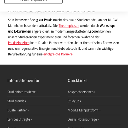
Ein Paradebeispiel für Praxisnähe im Studium
Sein
intensiver Bezug zur Praxis
macht das duale Studienmodell an der DHBW
Mannheim besonders attraktiv. Die
Theoriephasen
werden durch
Workshops
und Exkursionen
angereichert, in modern ausgestatteten
Laboren
können
unsere Studierenden experimentieren und forschen. Während der
Praxiseinheiten
beim Dualen Partner vertiefen sie ihr theoretisches Fachwissen
rund um regenerative Energien und Gebäudetechnik und sammeln wichtige
Berufserfahrung für eine
erfolgreiche Karriere
.
Informationen für
QuickLinks
Studieninteressierte
Ansprechpersonen
Studierende
StudyUp
Duale Partner
Moodle Lernplattform
Lehrbeauftragte
Dualis Notenabfrage