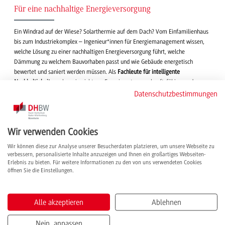
Für eine nachhaltige Energieversorgung
Ein Windrad auf der Wiese? Solarthermie auf dem Dach? Vom Einfamilienhaus
bis zum Industriekomplex – Ingenieur*innen für Energiemanagement wissen,
welche Lösung zu einer nachhaltigen Energieversorgung führt, welche
Dämmung zu welchem Bauvorhaben passt und wie Gebäude energetisch
bewertet und saniert werden müssen. Als
Fachleute für intelligente
Nachhaltigkeit
machen sie nicht nur Energiesysteme zukunftsfähig, sondern
ermöglichen auch die Abkehr von fossilen Energieträgern, schützen damit die
Datenschutzbestimmungen
Umwelt und steigern die Lebensqualität der Menschen.
Ein Studium zu erneuerbaren Energien, Maschinenbau
Wir verwenden Cookies
und Gebäudetechnik
Wir können diese zur Analyse unserer Besucherdaten platzieren, um unsere Webseite zu
Das Versorgungs-und-Energiemanagement-Studium vereint
Module des
verbessern, personalisierte Inhalte anzuzeigen und Ihnen ein großartiges Webseiten-
Maschinenbaus
, wie Konstruktion, Thermodynamik und Informatik, mit
Erlebnis zu bieten. Für weitere Informationen zu den von uns verwendeten Cookies
öffnen Sie die Einstellungen.
spannenden Einheiten wie Heizungs- und Klimatechnik
, Versorgungsnetze und -
technik, Energiewirtschaft und Recht. In
Zusatzfächern
stärken unsere
Studierenden ihre Soft Skills und Managementfähigkeiten. So haben sie alles
dabei, um als gefragte Fachkräfte in
zukunftssicheren Unternehmen der
Alle akzeptieren
Ablehnen
Gebäudetechnik
oder in
Energieberatungsunternehmen
beruflich durchstarten
zu können.
Nein, anpassen