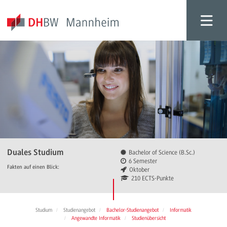
Duales Studium
Bachelor of Science (B.Sc.)
6 Semester
Fakten auf einen Blick:
Oktober
210 ECTS-Punkte
Studium
Studienangebot
Bachelor-Studienangebot
Informatik
Angewandte Informatik
Studienübersicht