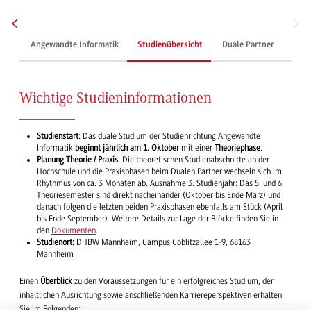
Angewandte Informatik
Studienübersicht
Duale Partner
Stud
Wichtige Studieninformationen
Studienstart
: Das duale Studium der Studienrichtung Angewandte
Informatik
beginnt jährlich am 1. Oktober
mit einer
Theoriephase
.
Planung Theorie / Praxis
: Die theoretischen Studienabschnitte an der
Hochschule und die Praxisphasen beim Dualen Partner wechseln sich im
Rhythmus von ca. 3 Monaten ab.
Ausnahme 3. Studienjahr
: Das 5. und 6.
Theoriesemester sind direkt nacheinander (Oktober bis Ende März) und
danach folgen die letzten beiden Praxisphasen ebenfalls am Stück (April
bis Ende September). Weitere Details zur Lage der Blöcke finden Sie in
den
Dokumenten
.
Studienort:
DHBW Mannheim, Campus Coblitzallee 1-9, 68163
Mannheim
Einen
Überblick
zu den Voraussetzungen für ein erfolgreiches Studium, der
inhaltlichen Ausrichtung sowie anschließenden Karriereperspektiven erhalten
Sie im Folgenden: