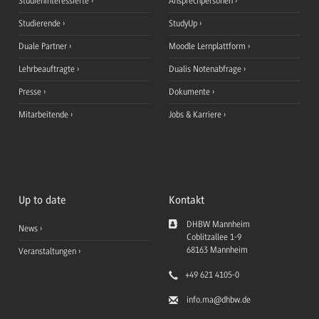
Studieninteressierte
Ansprechpersonen
Studierende
StudyUp
Duale Partner
Moodle Lernplattform
Lehrbeauftragte
Dualis Notenabfrage
Presse
Dokumente
Mitarbeitende
Jobs & Karriere
Up to date
Kontakt
DHBW Mannheim
News
Coblitzallee 1-9
68163
Mannheim
Veranstaltungen
+49 621 4105-0
info.ma
@dhbw.de