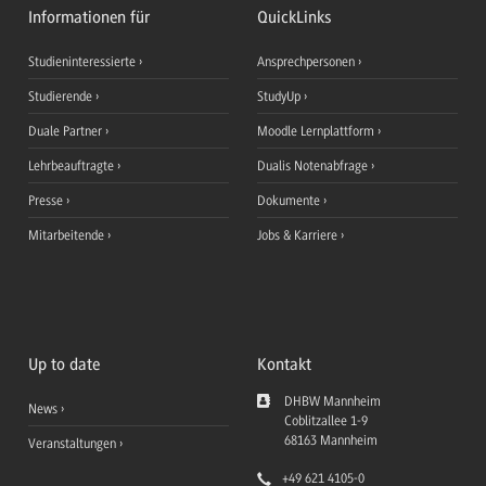
Informationen für
QuickLinks
Studieninteressierte
Ansprechpersonen
Studierende
StudyUp
Duale Partner
Moodle Lernplattform
Lehrbeauftragte
Dualis Notenabfrage
Presse
Dokumente
Mitarbeitende
Jobs & Karriere
Up to date
Kontakt
DHBW Mannheim
News
Coblitzallee 1-9
68163
Mannheim
Veranstaltungen
+49 621 4105-0