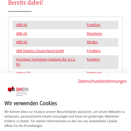
Bereits dabei!
ABB AG
Frankfurt
ABB AG
Mannheim
ABB AG
Minden
ABB Robotics Deutschland GmbH
Friedberg
Accenture Technology Solutions B.V. & Co.
Kronberg
KG
adesso SE
Dortmund
Datenschutzbestimmungen
Amadeus GmbH
Bad Homburg
Atos Information Technology GmbH -
.
bundesweite Standorte
Wir verwenden Cookies
Atos Secure Digital GmbH - bundesweite
.
Standorte
Wir können diese zur Analyse unserer Besucherdaten platzieren, um unsere Webseite zu
verbessern, personalisierte Inhalte anzuzeigen und Ihnen ein großartiges Webseiten-
BAUHAUS AG
Mannheim
Erlebnis zu bieten. Für weitere Informationen zu den von uns verwendeten Cookies
öffnen Sie die Einstellungen.