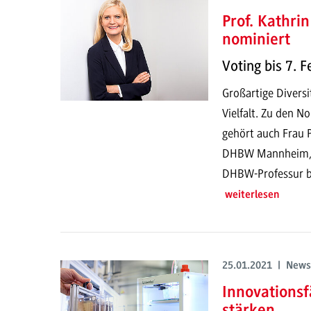
Prof. Kathri
nominiert
Voting bis 7. 
Großartige Divers
Vielfalt. Zu den N
gehört auch Frau P
DHBW Mannheim, mi
DHBW-Professur be
weiterlesen
25.01.2021 | News
Innovations
stärken