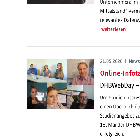
Unternehmen: Im P
Mittelstand“ ver
relevantes Datenw
weiterlesen
21.05.2020 | News
Online-Info
DHBWebDay – 
Um Studieninteress
einen Überblick üb
Studienangebot z
16. Mai der DHBWeb
erfolgreich.