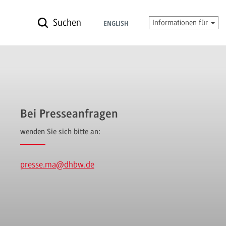
Suchen
Informationen für
ENGLISH
Bei Presseanfragen
wenden Sie sich bitte an:
presse.ma
@dhbw.de