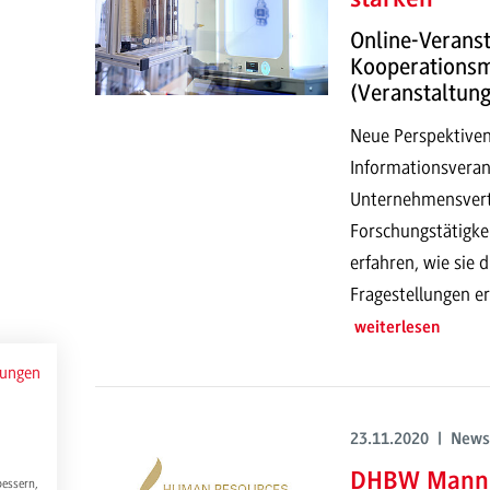
Online-Veranst
Kooperationsm
(Veranstaltun
Neue Perspektiven
Informationsvera
Unternehmensvertr
Forschungstätigk
erfahren, wie sie 
Fragestellungen er
weiterlesen
mungen
23.11.2020 | News
DHBW Mannh
bessern,