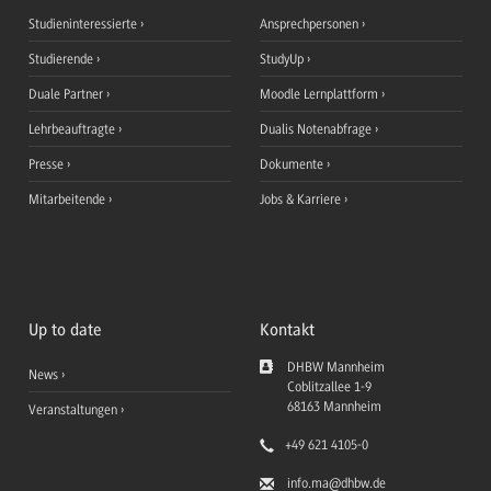
Studieninteressierte
Ansprechpersonen
Studierende
StudyUp
Duale Partner
Moodle Lernplattform
Lehrbeauftragte
Dualis Notenabfrage
Presse
Dokumente
Mitarbeitende
Jobs & Karriere
Up to date
Kontakt
DHBW Mannheim
News
Coblitzallee 1-9
68163
Mannheim
Veranstaltungen
+49 621 4105-0
info.ma
@dhbw.de