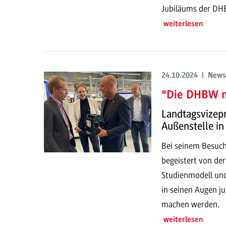
Jubiläums der DH
weiterlesen
24.10.2024 | News
"Die DHBW m
Landtagsvizep
Außenstelle i
Bei seinem Besuch
begeistert von de
Studienmodell un
in seinen Augen ju
machen werden.
weiterlesen