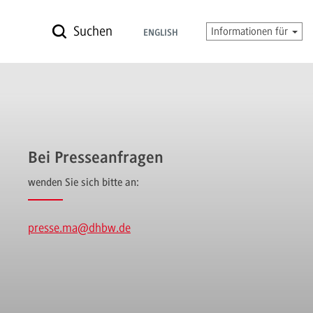
Suchen
Informationen für
ENGLISH
Bei Presseanfragen
wenden Sie sich bitte an:
presse.ma
@dhbw.de