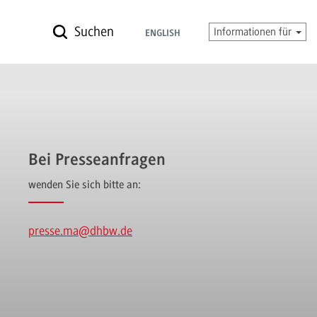
Suchen
Informationen für
ENGLISH
Bei Presseanfragen
wenden Sie sich bitte an:
presse.ma
@dhbw.de