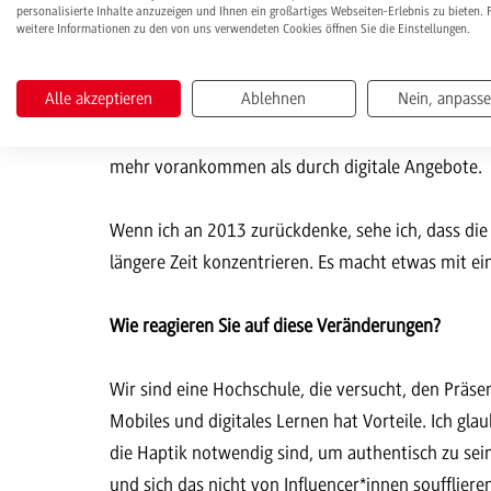
personalisierte Inhalte anzuzeigen und Ihnen ein großartiges Webseiten-Erlebnis zu bieten. 
weitere Informationen zu den von uns verwendeten Cookies öffnen Sie die Einstellungen.
Enorm. Als ich 2013 angefangen habe, war an Coron
umgeht, an Herausforderungen gestoßen. Wir merke
Alle akzeptieren
Ablehnen
Nein, anpass
die Digitalisierung und die Smartphonisierung bei
uns Warnung sein. Bei allen Bekenntnissen zu Dig
mehr vorankommen als durch digitale Angebote.
Wenn ich an 2013 zurückdenke, sehe ich, dass di
längere Zeit konzentrieren. Es macht etwas mit e
Wie reagieren Sie auf diese Veränderungen?
Wir sind eine Hochschule, die versucht, den Präs
Mobiles und digitales Lernen hat Vorteile. Ich g
die Haptik notwendig sind, um authentisch zu sein.
und sich das nicht von Influencer*innen soufflieren