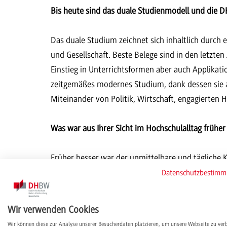
Bis heute sind das duale Studienmodell und die 
Das duale Studium zeichnet sich inhaltlich durch 
und Gesellschaft. Beste Belege sind in den letzten
Einstieg in Unterrichtsformen aber auch Applikat
zeitgemäßes modernes Studium, dank dessen sie au
Miteinander von Politik, Wirtschaft, engagierten
Was war aus Ihrer Sicht im Hochschulalltag früher
Früher besser war der unmittelbare und tägliche 
und seine eigenen Fähigkeiten selbst durch Geiste
Datenschutzbestim
verfügbar zu haben und somit viel weniger Recher
Wir verwenden Cookies
Sie leiten die DHBW Mannheim seit 2013. Wie hat s
Wir können diese zur Analyse unserer Besucherdaten platzieren, um unsere Webseite zu ver